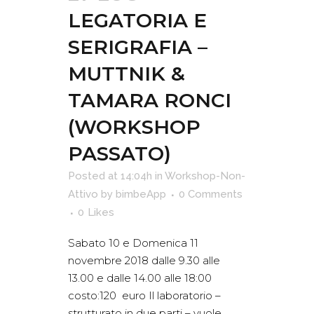
LEGATORIA E
SERIGRAFIA –
MUTTNIK &
TAMARA RONCI
(WORKSHOP
PASSATO)
Posted at 14:04h
in
Workshop-Non-
Attivo
by
bimbeApp
0 Comments
0
Likes
Sabato 10 e Domenica 11
novembre 2018 dalle 9.30 alle
13.00 e dalle 14.00 alle 18:00
costo:120 euro Il laboratorio –
strutturato in due parti – vuole