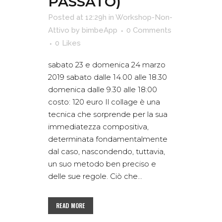
PASSATO)
Posted at 12:29h
in
Workshop-Non-
Attivo
by
bimbeApp
0 Comments
0
Likes
sabato 23 e domenica 24 marzo
2019 sabato dalle 14.00 alle 18.30
domenica dalle 9.30 alle 18:00
costo: 120 euro Il collage è una
tecnica che sorprende per la sua
immediatezza compositiva,
determinata fondamentalmente
dal caso, nascondendo, tuttavia,
un suo metodo ben preciso e
delle sue regole. Ciò che...
READ MORE