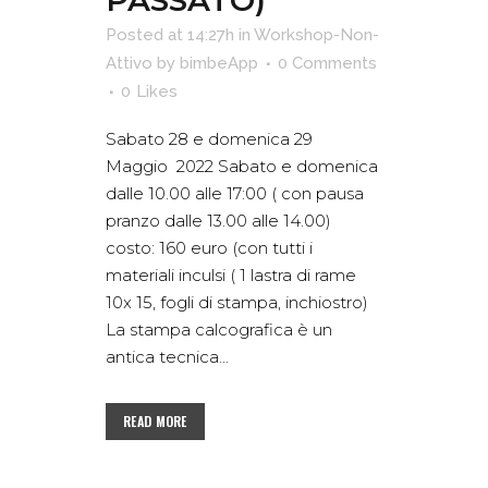
Posted at 14:27h
in
Workshop-Non-
Attivo
by
bimbeApp
0 Comments
0
Likes
Sabato 28 e domenica 29
Maggio 2022 Sabato e domenica
dalle 10.00 alle 17:00 ( con pausa
pranzo dalle 13.00 alle 14.00)
costo: 160 euro (con tutti i
materiali inculsi ( 1 lastra di rame
10x 15, fogli di stampa, inchiostro)
La stampa calcografica è un
antica tecnica...
READ MORE