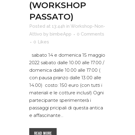
(WORKSHOP
PASSATO)
Posted at 13:44h
in
Workshop-Non-
Attivo
by
bimbeApp
0 Comments
0
Likes
sabato 14 e domenica 15 maggio
2022 sabato dalle 10.00 alle 17.00 /
domenica dalle 10.00 alle 17:00 (
con pausa pranzo dalle 13.00 alle
14.00) costo: 150 euro (con tutti i
materiali e le cotture inclusi!) Ogni
partecipante sperimenterà i
passaggi pricipali di questa antica
e affascinante...
READ MORE