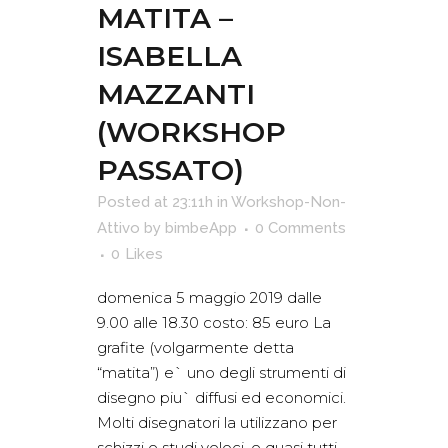
MATITA –
ISABELLA
MAZZANTI
(WORKSHOP
PASSATO)
Posted at 23:11h
in
Workshop-Non-
Attivo
by
bimbeApp
0 Comments
0
Likes
domenica 5 maggio 2019 dalle
9.00 alle 18.30 costo: 85 euro La
grafite (volgarmente detta
“matita”) e` uno degli strumenti di
disegno piu` diffusi ed economici.
Molti disegnatori la utilizzano per
schizzi e studi veloci, e quasi tutti