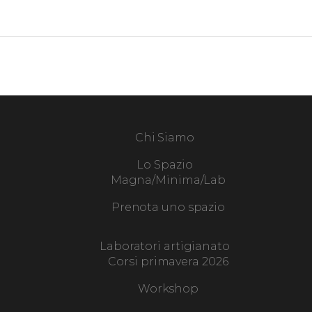
Chi Siamo
Lo Spazio
Magna/Minima/Lab
Prenota uno spazio
Laboratori artigianato
Corsi primavera 2026
Workshop